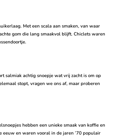
suikerlaag. Met een scala aan smaken, van waar
chte gom die lang smaakvol blijft. Chiclets waren
ussendoortje.
t salmiak achtig snoepje wat vrij zacht is om op
 helemaal stopt, vragen we ons af, maar proberen
melsnoepjes hebben een unieke smaak van koffie en
8e eeuw en waren vooral in de jaren ’70 populair