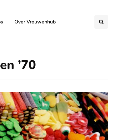
ps
Over Vrouwenhub
ren ’70