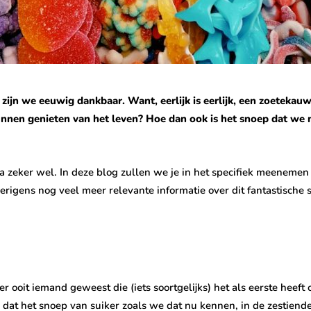
ijn we eeuwig dankbaar. Want, eerlijk is eerlijk, een zoetekauw 
 kunnen genieten van het leven? Hoe dan ook is het snoep dat we 
a zeker wel. In deze blog zullen we je in het specifiek meenemen 
verigens nog veel meer relevante informatie over dit fantastische 
 er ooit iemand geweest die (iets soortgelijks) het als eerste heef
at het snoep van suiker zoals we dat nu kennen, in de zestiende