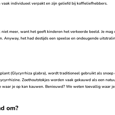
ak individueel verpakt en zijn geliefd bij koffieliefhebbers.
niet meer, want het geeft kinderen het verkeerde beeld. Je mag na
n. Anyway, het had destijds een speelse en ondeugende uitstrali
lant (Glycyrrhiza glabra), wordt traditioneel gebruikt als snoe
lycyrrhizine. Zoethoutstokjes worden vaak gekauwd als een natuu
pje waar je op kan kauwen. Benieuwd? We weten toevallig waar j
nd om?