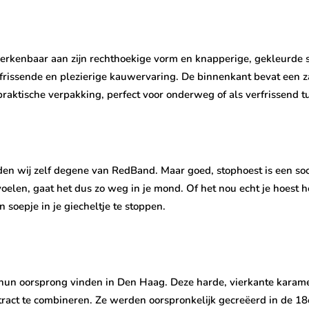
erkenbaar aan zijn rechthoekige vorm en knapperige, gekleurde 
frissende en plezierige kauwervaring. De binnenkant bevat een za
praktische verpakking, perfect voor onderweg of als verfrissend t
den wij zelf degene van RedBand. Maar goed, stophoest is een soor
voelen, gaat het dus zo weg in je mond. Of het nou echt je hoest
 soepje in je giecheltje te stoppen.
e hun oorsprong vinden in Den Haag. Deze harde, vierkante kara
xtract te combineren. Ze werden oorspronkelijk gecreëerd in de 1