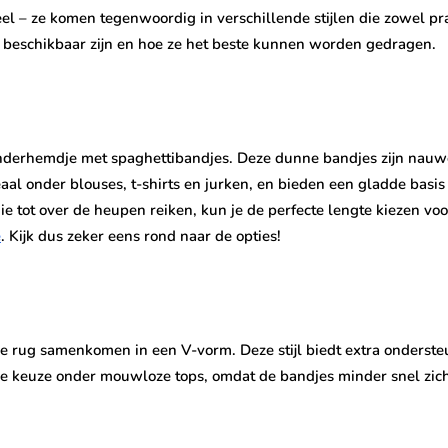
l – ze komen tegenwoordig in verschillende stijlen die zowel pra
 beschikbaar zijn en hoe ze het beste kunnen worden gedragen.
 onderhemdje met spaghettibandjes. Deze dunne bandjes zijn nauw
ideaal onder blouses, t-shirts en jurken, en bieden een gladde bas
ie tot over de heupen reiken, kun je de perfecte lengte kiezen vo
e
. Kijk dus zeker eens rond naar de opties!
ug samenkomen in een V-vorm. Deze stijl biedt extra ondersteunin
de keuze onder mouwloze tops, omdat de bandjes minder snel zichtb